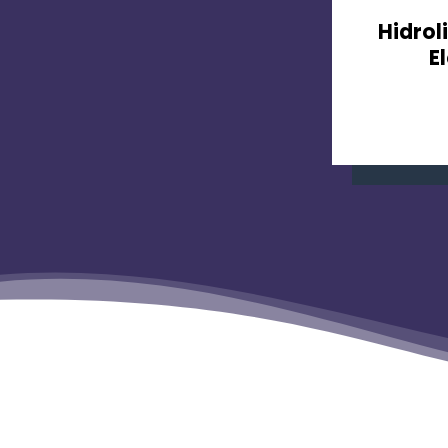
Hidrol
E