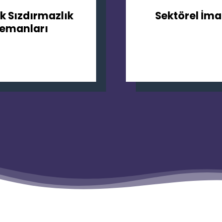
ik Sızdırmazlık
Sektörel İma
lemanları