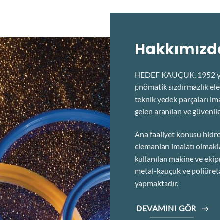
Hakkımızd
HEDEF KAUÇUK, 1952 yılı
pnömatik sızdırmazlık ele
teknik yedek parçaları im
gelen aranılan ve güvenile
Ana faaliyet konusu hidro
elemanları imalatı olmakla
kullanılan makine ve ekip
metal-kauçuk ve poliüreta
yapmaktadır.
DEVAMINI GÖR