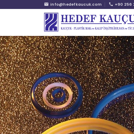
İçeriğe
info@hedefkaucuk.com
+90 256 
atla