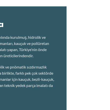
a
nda kurulmuş, hidrolik ve
manları, kauçuk ve poliüretan
alatı yapan, Türkiye’nin önde
n üreticilerindendir.
lik ve pnömatik sızdırmazlık
 birlikte, farklı pek çok sektörde
manlar için kauçuk, bezli-kauçuk,
n teknik yedek parça imalatı da